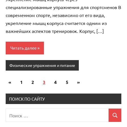
специализированные упражнения для спортсменов В
современном спорте, независимо от его вида,
укрепление мышц корпуса считается одним из
важнейших аспектов тренировок. Корпус, […]
Читать далее
Физические упражнения и питание
«
Предыдущие
1
2
3
4
5
Следующие
»
Пагинация
записи
записи
записей
ПОИСК ПО САЙТУ
Поиск
Поиск
для: