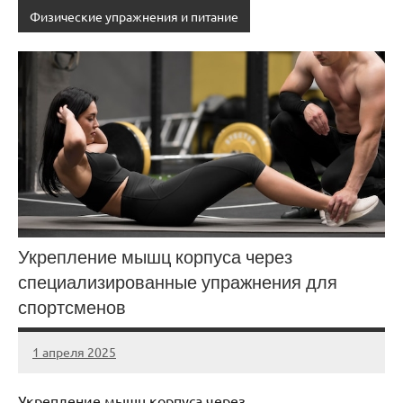
Физические упражнения и питание
Укрепление мышц корпуса через
специализированные упражнения для
спортсменов
1 апреля 2025
biewerplanet
Нет
комментариев
Укрепление мышц корпуса через